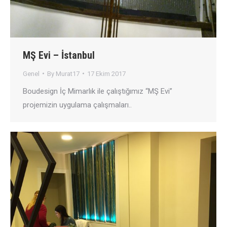
MŞ Evi – İstanbul
Genel
By
Murat17
17 Ekim 2017
Boudesign İç Mimarlık ile çalıştığımız “MŞ Evi”
projemizin uygulama çalışmaları..