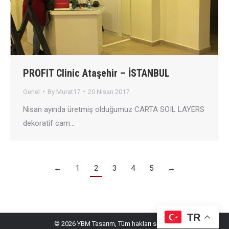
PROFIT Clinic Ataşehir – İSTANBUL
Genel
By
Murat17
20 Nisan 2017
Nisan ayında üretmiş olduğumuz CARTA SOIL LAYERS
dekoratif cam…
←
1
2
3
4
5
→
TR
© 2026 YBM Tasarım, Tüm hakları saklıdır.