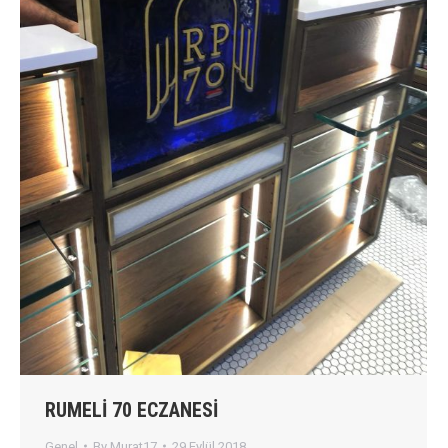
RUMELİ 70 ECZANESİ
Genel
By
Murat17
29 Eylül 2018