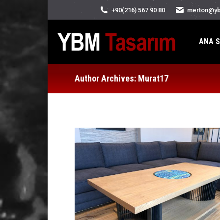
+90(216) 567 90 80
merton@yb
ANA S
Author Archives:
Murat17