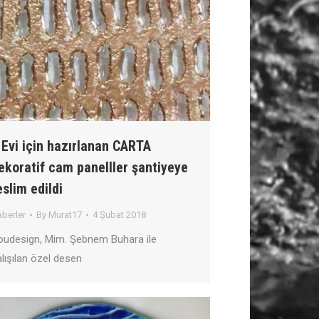
 Evi için hazırlanan CARTA
ekoratif cam panelller şantiyeye
eslim edildi
berler
By
Murat17
4 Şubat 2018
oudesign, Mim. Şebnem Buhara ile
lışılan özel desen