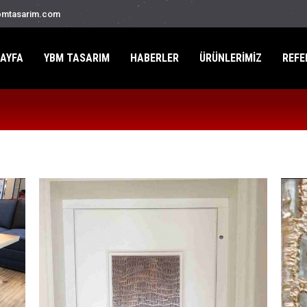
mtasarim.com
AYFA
YBM TASARIM
HABERLER
ÜRÜNLERİMİZ
REFE