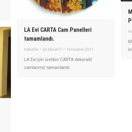
M
P
LA Evi CARTA Cam Panelleri
Ha
tamamlandı.
MŞ
im
Haberler
By
Murat17
15 Haziran 2017
LA Evi için üretilen CARTA dekoratif
camlarımız tamamlandı.