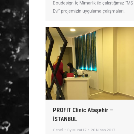
Boudesign İç Mimarlık ile çalıştığımız “MŞ
Evi” projemizin uygulama çalışmaları..
PROFIT Clinic Ataşehir –
İSTANBUL
Genel
By
Murat17
20 Nisan 2017