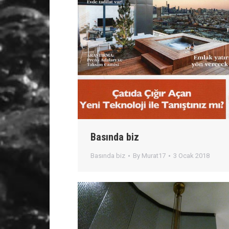
Basında biz
Basında biz
By
Murat17
3 Ocak 2018