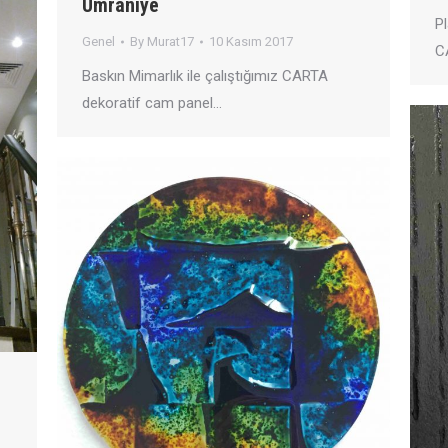
Ümraniye
Pl
Genel
By
Murat17
10 Kasım 2017
C
Baskın Mimarlık ile çalıştığımız CARTA
dekoratif cam panel…