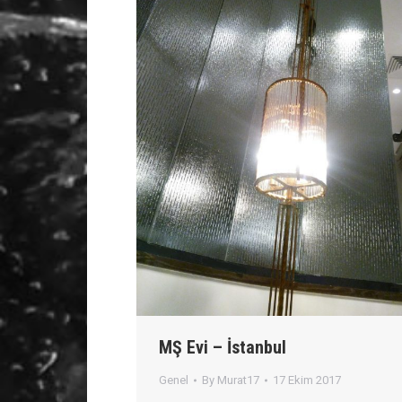
MŞ Evi – İstanbul
Genel
By
Murat17
17 Ekim 2017