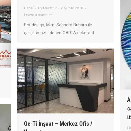
Genel
By
Murat17
6 Şubat 2018
Leave a comment
Boudesign, Mim. Şebnem Buhara ile
çalışılan özel desen CARTA dekoratif
A
c
ü
Ge-Ti İnşaat – Merkez Ofis /
Ha