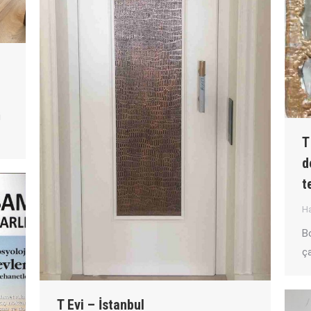
i
T
d
t
Ha
B
ça
T Evi – İstanbul