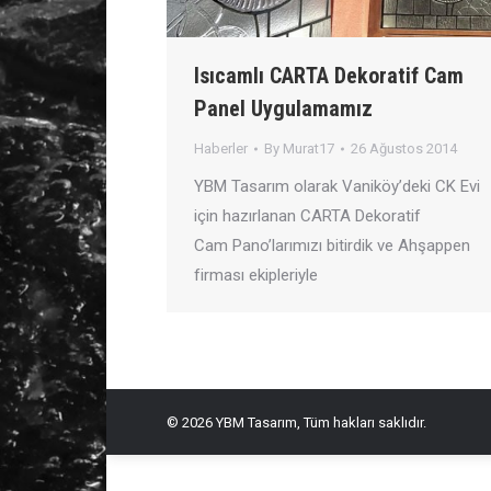
Isıcamlı CARTA Dekoratif Cam
Panel Uygulamamız
Haberler
By
Murat17
26 Ağustos 2014
YBM Tasarım olarak Vaniköy’deki CK Evi
için hazırlanan CARTA Dekoratif
Cam Pano’larımızı bitirdik ve Ahşappen
firması ekipleriyle
© 2026 YBM Tasarım, Tüm hakları saklıdır.