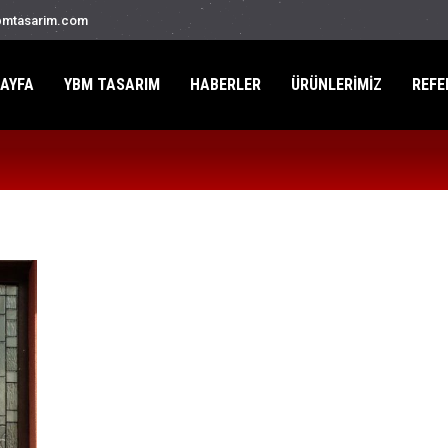
mtasarim.com
AYFA
YBM TASARIM
HABERLER
ÜRÜNLERİMİZ
REFE