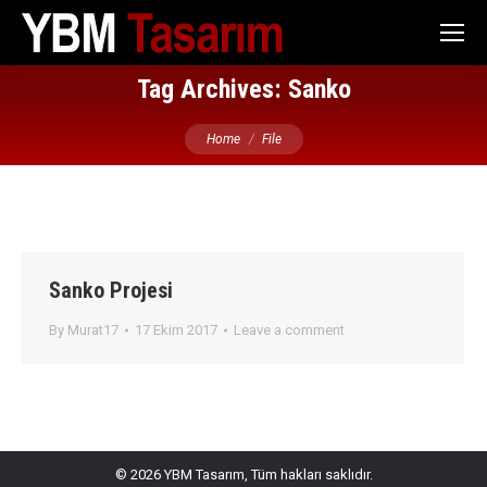
Tag Archives:
Sanko
You are here:
Home
File
Sanko Projesi
By
Murat17
17 Ekim 2017
Leave a comment
© 2026 YBM Tasarım, Tüm hakları saklıdır.