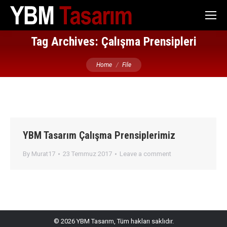
Tag Archives:
Çalışma Prensipleri
You are here:
Home
File
YBM Tasarım Çalışma Prensiplerimiz
By
Murat17
23 Temmuz 2017
Leave a comment
© 2026 YBM Tasarım, Tüm hakları saklıdır.