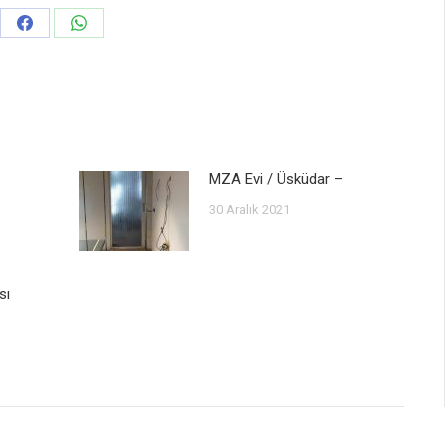
Share
Share
on
on
Facebook
WhatsApp
MZA Evi / Üsküdar –
30 Aralık 2021
sı