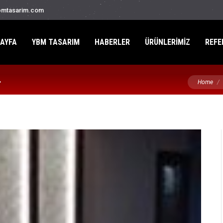
mtasarim.com
AYFA
YBM TASARIM
HABERLER
ÜRÜNLERİMİZ
REFE
You are he
.
Home