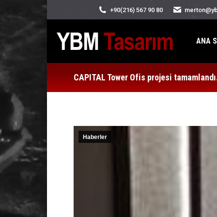
+90(216) 567 90 80
merton@yb
ANA S
CAPITAL Tower Ofis projesi tamamlandı
Haberler